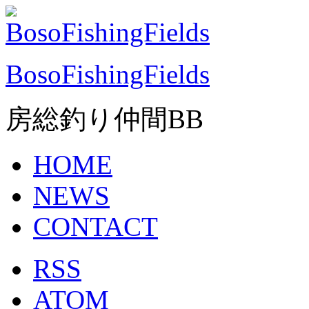
BosoFishingFields
房総釣り仲間BB
HOME
NEWS
CONTACT
RSS
ATOM