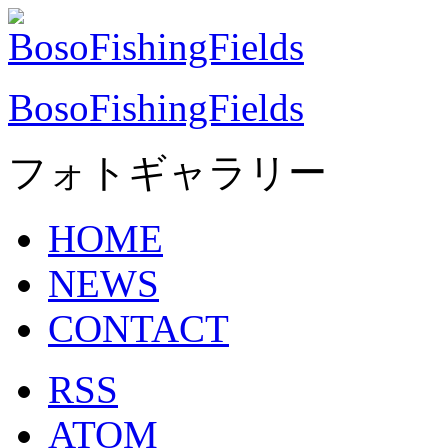
BosoFishingFields
フォトギャラリー
HOME
NEWS
CONTACT
RSS
ATOM