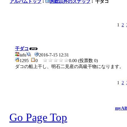
アルバムトップ
:
房総以外のスナップ
: 干ダコ
1
2
干ダコ
tafu
2016-7-15 12:31
1295
0
0.00 (投票数 0)
ダコの船上干し、明石二見産の高級干物になります。
1
2
myAlb
Go Page Top