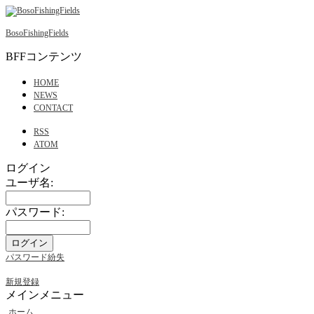
BosoFishingFields
BFFコンテンツ
HOME
NEWS
CONTACT
RSS
ATOM
ログイン
ユーザ名:
パスワード:
パスワード紛失
新規登録
メインメニュー
ホーム