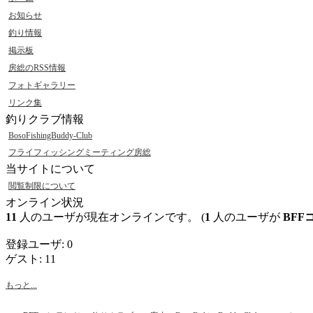
お知らせ
釣り情報
掲示板
房総のRSS情報
フォトギャラリー
リンク集
釣りクラブ情報
BosoFishingBuddy-Club
フライフィッシングミーティング房総
当サイトについて
閲覧制限について
オンライン状況
11
人のユーザが現在オンラインです。 (
1
人のユーザが
BFF
登録ユーザ: 0
ゲスト: 11
もっと...