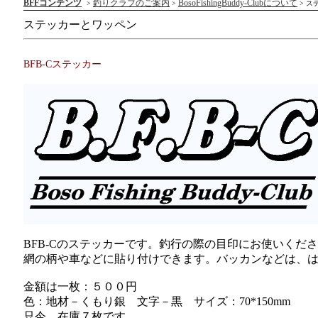
BFFコンテンツ
釣りクラブのご案内
BosoFishingBuddy-Clubについて
>
>
> ス
ステッカーとワッペン
BFB-Cステッカー
BFB-Cのステッカーです。釣行の際の目印にお使いくだ
網の柄や車などに貼り付けできます。バッカンなどは、
金額は一枚：５００円
色：地材－くもり銀 文字－黒 サイズ：70*150mm
只今、在庫７枚です。