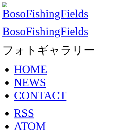
BosoFishingFields
フォトギャラリー
HOME
NEWS
CONTACT
RSS
ATOM