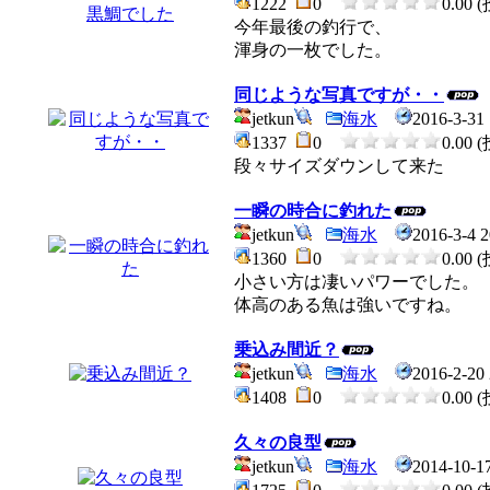
1222
0
0.00 
今年最後の釣行で、
渾身の一枚でした。
同じような写真ですが・・
jetkun
海水
2016-3-31 
1337
0
0.00 
段々サイズダウンして来た
一瞬の時合に釣れた
jetkun
海水
2016-3-4 2
1360
0
0.00 
小さい方は凄いパワーでした。
体高のある魚は強いですね。
乗込み間近？
jetkun
海水
2016-2-20 
1408
0
0.00 
久々の良型
jetkun
海水
2014-10-1