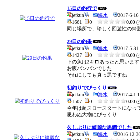
15日の釣行で
jetkun
海水
2017-6-16 
1661
0
0.00 
同じ場所で、珍しく回遊性の綺
29日の釣果
jetkun
海水
2017-5-31 
1427
0
0.00 
下の魚は2キロあったと思います
お腹パンパンでした
それにしても真っ黒ですね
初釣りでびっくり
jetkun
海水
2017-4-1 1
1507
0
0.00 
今年は超スロースタートになっ
思わぬ大物にびっくり
久しぶりに綺麗な黒鯛でした
jetkun
海水
2016-12-3