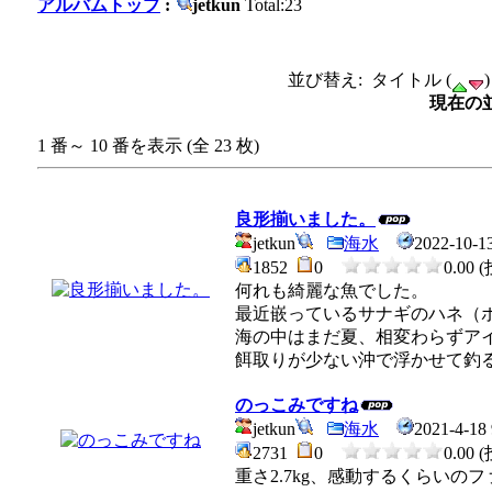
アルバムトップ
:
jetkun
Total:23
並び替え: タイトル (
現在の並
1 番～ 10 番を表示 (全 23 枚)
良形揃いました。
jetkun
海水
2022-10-1
1852
0
0.00 
何れも綺麗な魚でした。
最近嵌っているサナギのハネ（
海の中はまだ夏、相変わらずア
餌取りが少ない沖で浮かせて釣
のっこみですね
jetkun
海水
2021-4-18 
2731
0
0.00 
重さ2.7kg、感動するくらいの